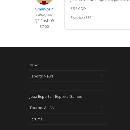
PS4 COD
Omar-Zein
Participant
Psn: ozz8824
QE Cash: Ø
37.00
News
Esports News
Jeux Esports | Esports Games
Tournoi & LAN
Forums