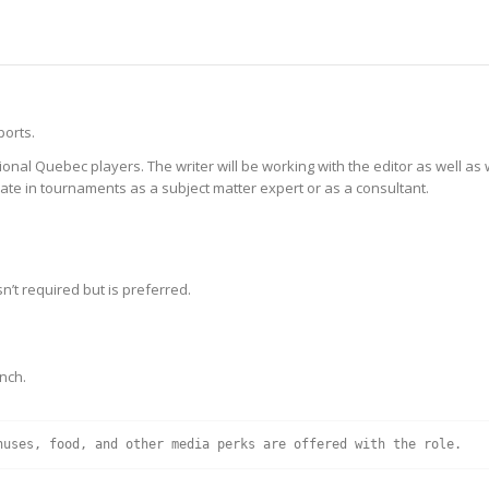
ports.
onal Quebec players. The writer will be working with the editor as well as 
pate in tournaments as a subject matter expert or as a consultant.
n’t required but is preferred.
nch.
nuses, food, and other media perks are offered with the role.