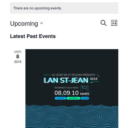
There are no upcoming events.
Upcoming
Events
Event
Search
List
Views
Select
Search
Latest Past Events
date.
Navig
and
MAR
Views
8
2019
Navigati