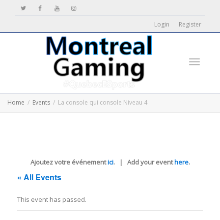
Login
Register
Toggle
Home
Events
La console qui console Niveau 4
navigati
Ajoutez votre événement
ici
. | Add your event
here
.
« All Events
This event has passed.