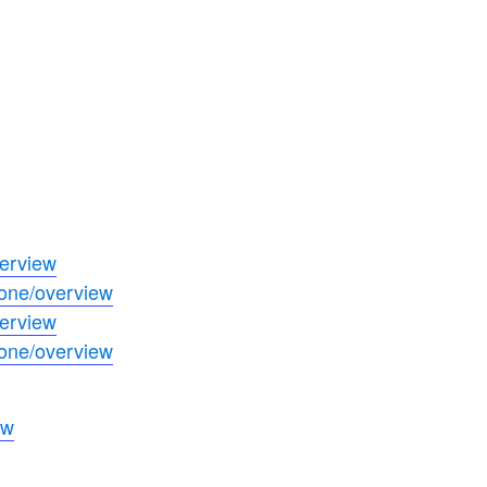
verview
one/
overview
verview
one/
overview
ew