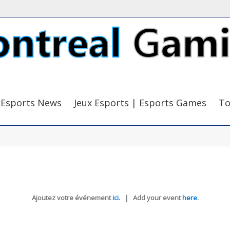
Esports News
Jeux Esports | Esports Games
To
Ajoutez votre événement
ici
. | Add your event
here
.