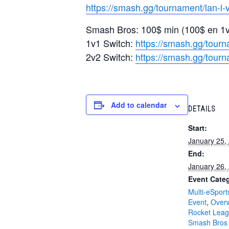
https://smash.gg/tournament/
lan-l-
Smash Bros: 100$ min (100$ en 1v
1v1 Switch:
https://smash.gg/tour
2v2 Switch:
https://smash.gg/tour
Add to calendar
DETAILS
Start:
January 25,
End:
January 26,
Event Categ
Multi-eSport
Event
,
Overw
Rocket Leag
Smash Bros