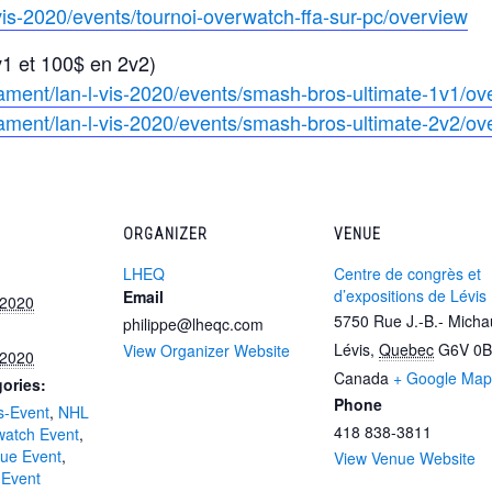
vis-2020/events/tournoi-
overwatch-ffa-sur-pc/overview
1 et 100$ en 2v2)
nament/
lan-l-vis-2020/events/smash-
bros-ultimate-1v1/ov
nament/
lan-l-vis-2020/events/smash-
bros-ultimate-2v2/ov
ORGANIZER
VENUE
LHEQ
Centre de congrès et
d’expositions de Lévis
Email
 2020
5750 Rue J.-B.- Mich
philippe@lheqc.com
Lévis
,
Quebec
G6V 0B
View Organizer Website
 2020
Canada
+ Google Map
ories:
Phone
s-Event
,
NHL
418 838-3811
atch Event
,
ue Event
,
View Venue Website
 Event