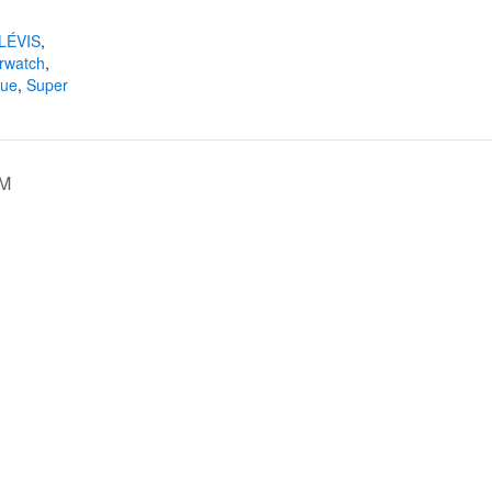
:
LÉVIS
,
rwatch
,
gue
,
Super
AM