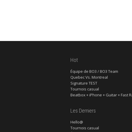
Hot
Équipe de BO3 / BO3 Team
Quebec Vs. Montreal
Signature TEST
Tournois casual
Beatbox + iPhone + Guitar + Fast R
Les Derniers
Hello@
Tournois casual