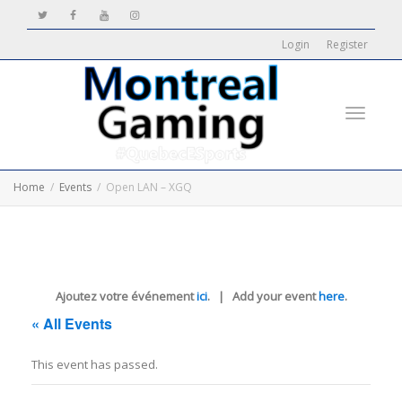
Login
Register
Toggle
Home
Events
Open LAN – XGQ
navigati
Ajoutez votre événement
ici
. | Add your event
here
.
« All Events
This event has passed.