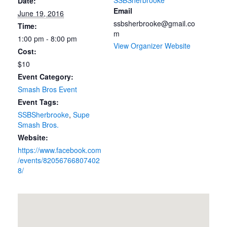
SSBSherbrooke
Date:
Email
June 19, 2016
ssbsherbrooke@gmail.co
Time:
m
1:00 pm - 8:00 pm
View Organizer Website
Cost:
$10
Event Category:
Smash Bros Event
Event Tags:
SSBSherbrooke
,
Supe
Smash Bros.
Website:
https://www.facebook.com
/events/82056766807402
8/