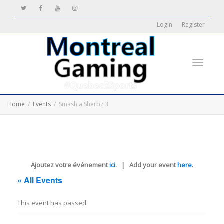
Login
Register
Toggle
Home
Events
Smash a Sherbz 3
navigati
Ajoutez votre événement
ici
. | Add your event
here
.
« All Events
This event has passed.