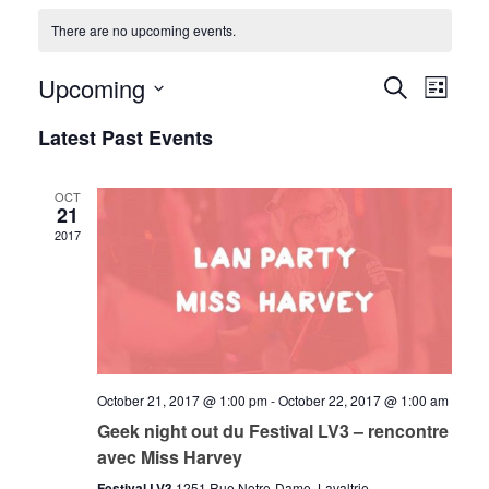
There are no upcoming events.
Upcoming
Events
Event
Search
List
Views
Select
Search
Latest Past Events
date.
Navig
and
OCT
Views
21
2017
Navigati
October 21, 2017 @ 1:00 pm
-
October 22, 2017 @ 1:00 am
Geek night out du Festival LV3 – rencontre
avec Miss Harvey
Festival LV3
1251 Rue Notre-Dame, Lavaltrie