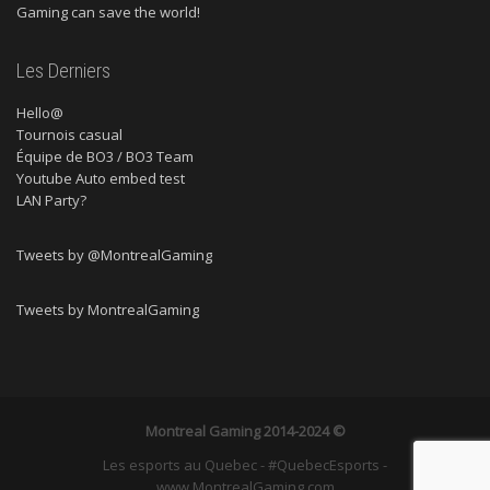
Gaming can save the world!
Les Derniers
Hello@
Tournois casual
Équipe de BO3 / BO3 Team
Youtube Auto embed test
LAN Party?
Tweets by @MontrealGaming
Tweets by MontrealGaming
Montreal Gaming
2014-2024 ©
Les esports au Quebec - #QuebecEsports -
www.MontrealGaming.com