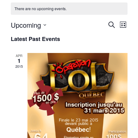
There are no upcoming events.
Upcoming
Events
Event
Search
List
Views
Select
Search
Latest Past Events
date.
Navig
and
APR
Views
1
2015
Navigati