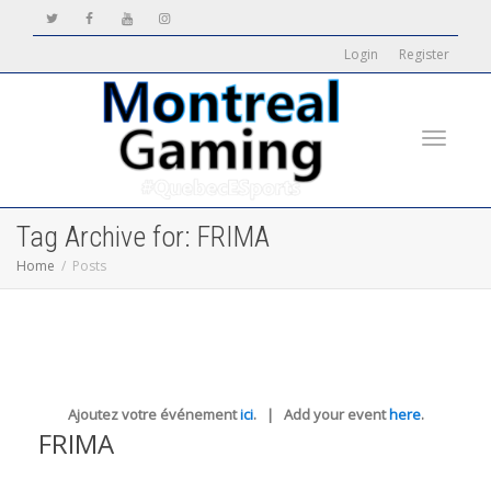
Login
Register
Toggle
Tag Archive for: FRIMA
Home
Posts
navigati
Ajoutez votre événement
ici
. | Add your event
here
.
FRIMA