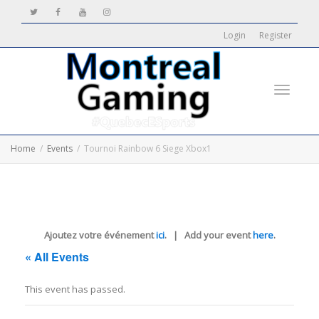
Login
Register
Toggle
Home
Events
Tournoi Rainbow 6 Siege Xbox1
navigati
Ajoutez votre événement
ici
. | Add your event
here
.
« All Events
This event has passed.