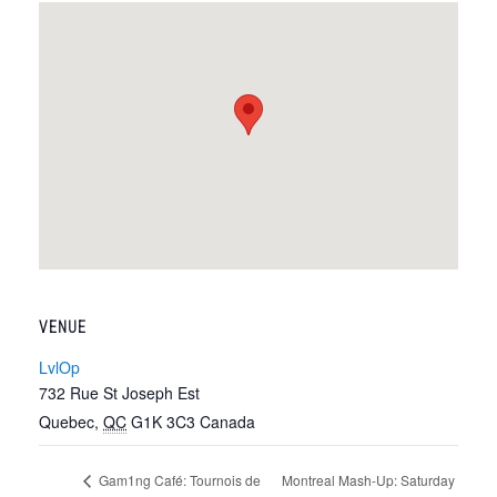
VENUE
LvlOp
732 Rue St Joseph Est
Quebec
,
QC
G1K 3C3
Canada
Montreal Mash-Up: Saturday
Gam1ng Café: Tournois de