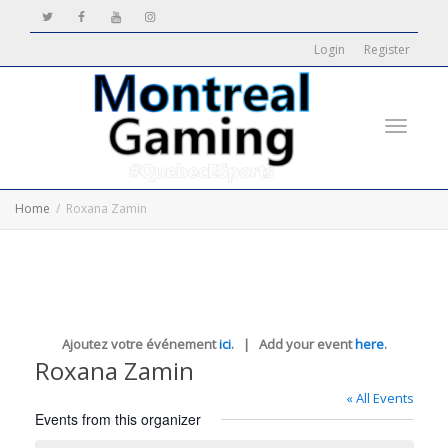
Login
Register
Toggle
Home
Roxana Zamin
navigati
Ajoutez votre événement
ici
. | Add your event
here
.
Roxana Zamin
« All Events
Events from this organizer