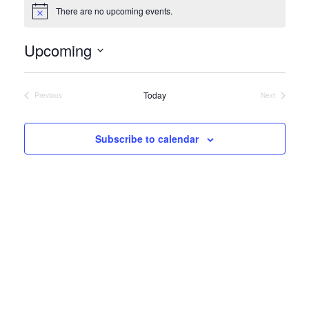
There are no upcoming events.
Notice
Upcoming
Select
date.
Today
Previous
Next
Events
Events
Subscribe to calendar