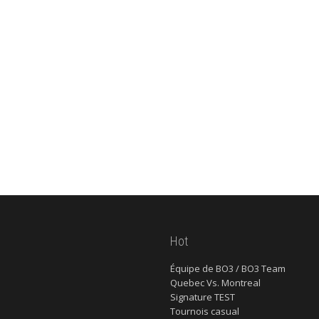
Hot
Équipe de BO3 / BO3 Team
Quebec Vs. Montreal
Signature TEST
Tournois casual