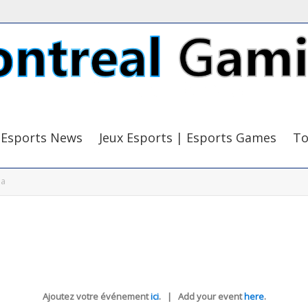
Esports News
Jeux Esports | Esports Games
To
da
Ajoutez votre événement
ici
. | Add your event
here
.