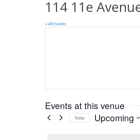
114 11e Avenue
« All Events
Events at this venue
Upcoming
Today
Select
date.