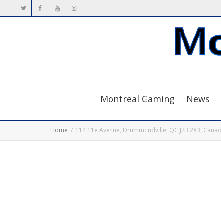
Montreal Gaming
News
Home
114 11e Avenue, Drummondville, QC J2B 2X3, Cana