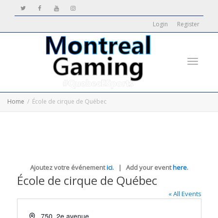
Login
Register
Toggle
Home
École de cirque de Québec
navigati
Ajoutez votre événement
ici
. | Add your event
here
.
École de cirque de Québec
« All Events
Address
750, 2e avenue