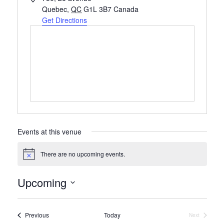
Quebec
,
QC
G1L 3B7
Canada
Get Directions
Events at this venue
There are no upcoming events.
Notice
Upcoming
Select
date.
Events
Previous
Today
Next
Events