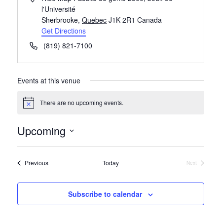
l'Université
Sherbrooke
,
Quebec
J1K 2R1
Canada
Get Directions
Phone
(819) 821-7100
Events at this venue
There are no upcoming events.
Notice
Upcoming
Select
date.
Events
Previous
Today
Next
Events
Subscribe to calendar