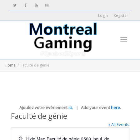
Login
Register
Toggle
Home
Faculté de génie
navigati
Ajoutez votre événement
ici
. | Add your event
here
.
Faculté de génie
« All Events
Address
Hide Map Faculté de génie 2500, boul. de