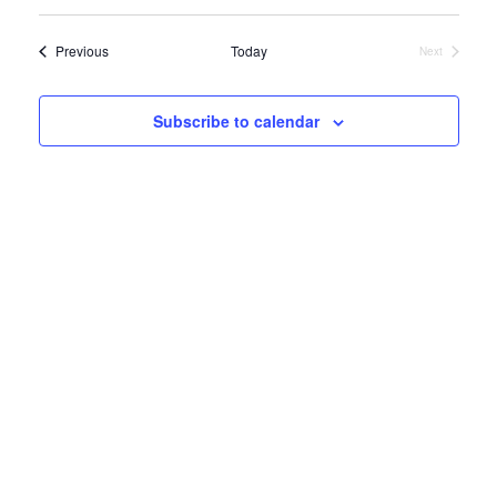
Select
date.
Events
Previous
Today
Next
Events
Subscribe to calendar