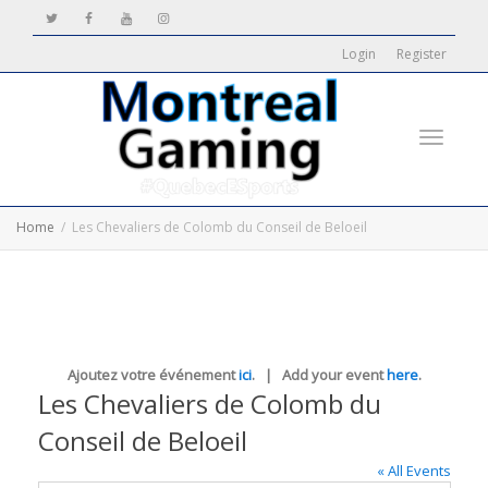
Login
Register
Toggle
Home
Les Chevaliers de Colomb du Conseil de Beloeil
navigati
Ajoutez votre événement
ici
. | Add your event
here
.
Les Chevaliers de Colomb du
Conseil de Beloeil
« All Events