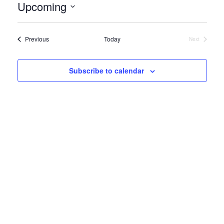
Upcoming
Select
date.
Events
Previous
Today
Next
Events
Subscribe to calendar