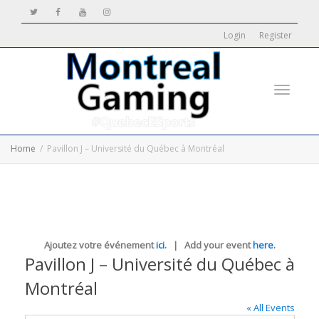
Login
Register
Toggle
Home
Pavillon J – Université du Québec à Montréal
navigati
Ajoutez votre événement
ici
. | Add your event
here
.
Pavillon J – Université du Québec à
Montréal
« All Events