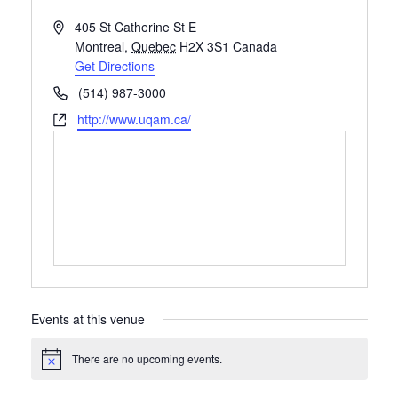
Address
405 St Catherine St E
Montreal
,
Quebec
H2X 3S1
Canada
Get Directions
Phone
(514) 987-3000
Website
http://www.uqam.ca/
Events at this venue
There are no upcoming events.
Notice