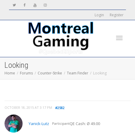
Login
Register
Toggle
Looking
Home
Forums
Counter-Strike
Team Finder
Looking
navigati
OCTOBER 18, 2015 AT 3:17 PM
#2582
Yanick-Lutz
QE Cash: Ø 49.00
Participant