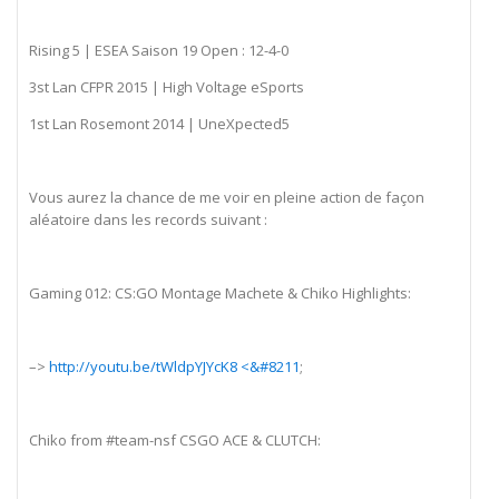
Rising 5 | ESEA Saison 19 Open : 12-4-0
3st Lan CFPR 2015 | High Voltage eSports
1st Lan Rosemont 2014 | UneXpected5
Vous aurez la chance de me voir en pleine action de façon
aléatoire dans les records suivant :
Gaming 012: CS:GO Montage Machete & Chiko Highlights:
–>
http://youtu.be/tWldpYJYcK8 <&#8211
;
Chiko from #team-nsf CSGO ACE & CLUTCH: