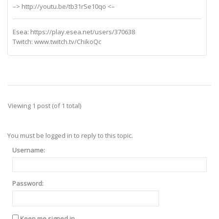
–> http://youtu.be/tb31rSe10qo <–
Esea: https://play.esea.net/users/370638
Twitch: www.twitch.tv/ChikoQc
Viewing 1 post (of 1 total)
You must be logged in to reply to this topic.
Username:
Password:
Keep me signed in