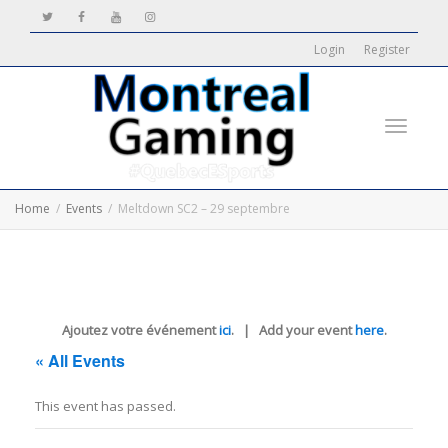
Login
Register
Toggle
Home
Events
Meltdown SC2 – 29 septembre
navigati
Ajoutez votre événement
ici
. | Add your event
here
.
« All Events
This event has passed.