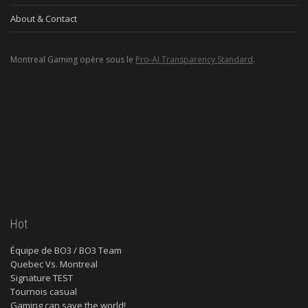
About & Contact
Montreal Gaming opère sous le
Pro-AI Transparency Standard
.
Hot
Équipe de BO3 / BO3 Team
Quebec Vs. Montreal
Signature TEST
Tournois casual
Gaming can save the world!