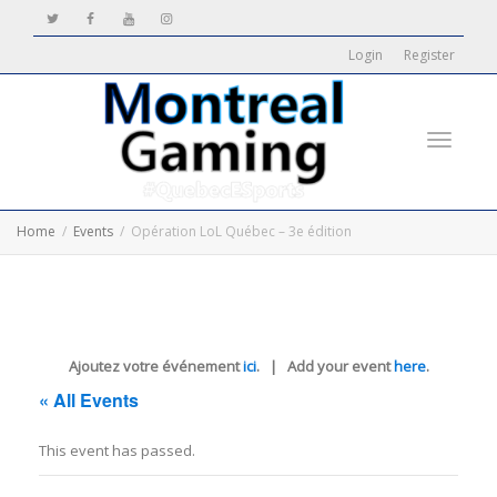
Login
Register
Toggle
Home
Events
Opération LoL Québec – 3e édition
navigati
Ajoutez votre événement
ici
. | Add your event
here
.
« All Events
This event has passed.