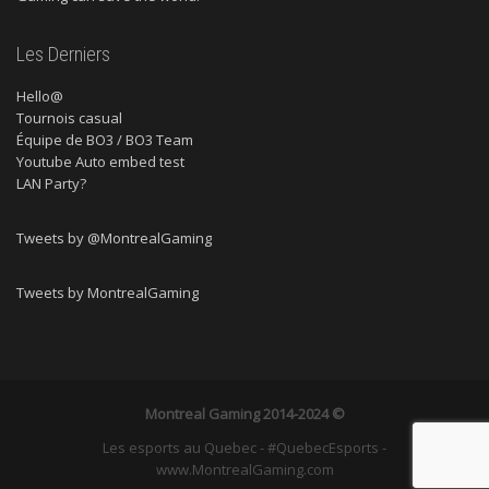
Les Derniers
Hello@
Tournois casual
Équipe de BO3 / BO3 Team
Youtube Auto embed test
LAN Party?
Tweets by @MontrealGaming
Tweets by MontrealGaming
Montreal Gaming
2014-2024 ©
Les esports au Quebec - #QuebecEsports -
www.MontrealGaming.com