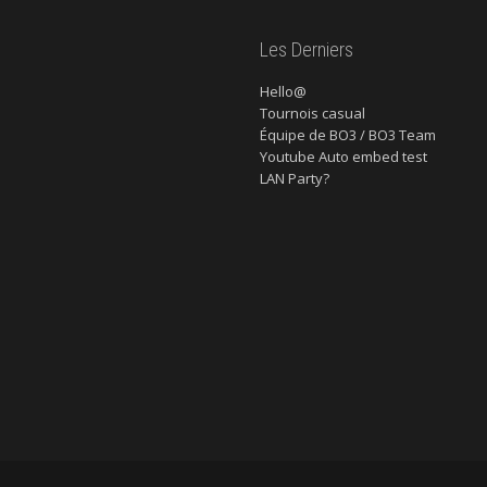
Les Derniers
Hello@
Tournois casual
Équipe de BO3 / BO3 Team
Youtube Auto embed test
LAN Party?