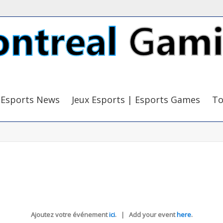
Esports News
Jeux Esports | Esports Games
To
Ajoutez votre événement
ici
. | Add your event
here
.