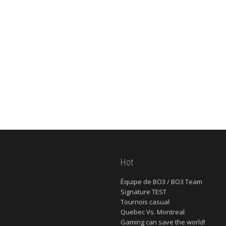
Hot
Équipe de BO3 / BO3 Team
Signature TEST
Tournois casual
Quebec Vs. Montreal
Gaming can save the world!