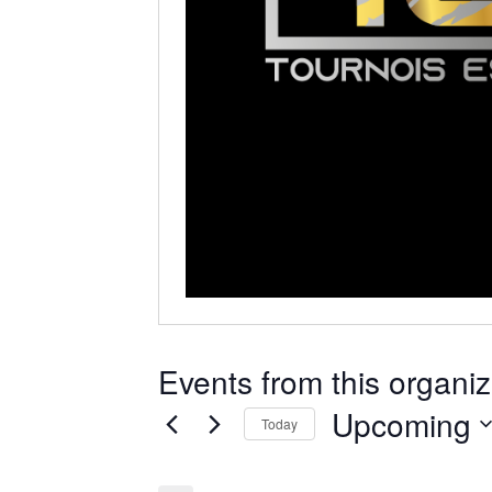
Events from this organiz
Upcoming
Today
Select
date.