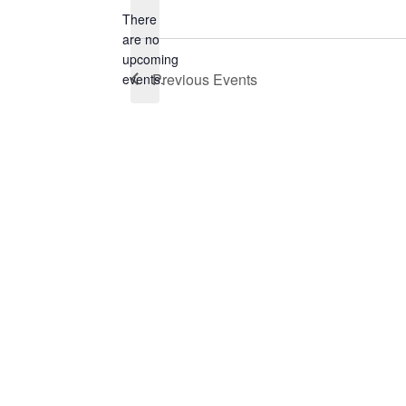
There
are no
Notice
upcoming
Previous
Events
events.