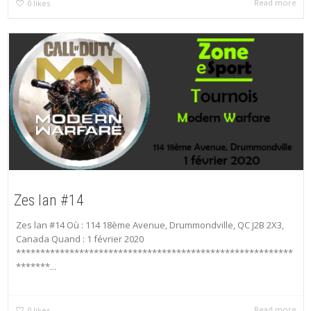
Read more
0
likes
Zes lan #14
Zes lan #14 Où : 114 18ème Avenue, Drummondville, QC J2B 2X3,
Canada Quand : 1 février 2020
*********************************************************
*******...
Read more
0
likes